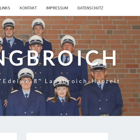
LINKS
KONTAKT
IMPRESSUM
DATENSCHUTZ
NGBROICH
"Edelweiß" Langbroich-Harzelt