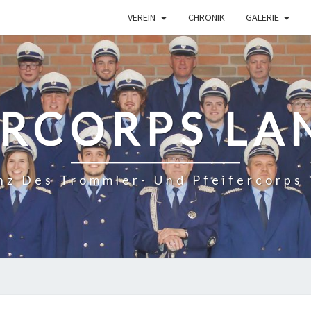
VEREIN
CHRONIK
GALERIE
RCORPS LA
z Des Trommler- Und Pfeifercorps 